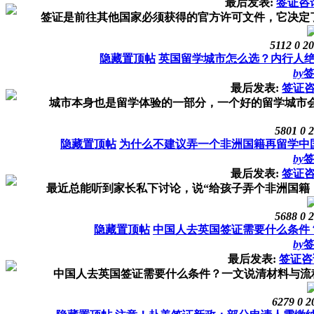
最后发表:
签证咨
签证是前往其他国家必须获得的官方许可文件，它决定了
5112
0
20
隐藏置顶帖
英国留学城市怎么选？内行人绝
by
最后发表:
签证
城市本身也是留学体验的一部分，一个好的留学城市会带来更
5801
0
2
隐藏置顶帖
为什么不建议弄一个非洲国籍再留学中
by
最后发表:
签证
最近总能听到家长私下讨论，说“给孩子弄个非洲国籍，
5688
0
2
隐藏置顶帖
中国人去英国签证需要什么条件
by
最后发表:
签证咨
中国人去英国签证需要什么条件？一文说清材料与流程！
6279
0
2