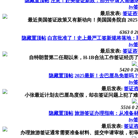
隐藏置顶帖
注意！赴美签证新政：部分申请人需缴纳 
by
最后发表:
签证咨
最近美国签证政策又有新动向！美国国务院自 2025 年
6363
0
2
隐藏置顶帖
白宫批准了！史上最严工签新规将落地：
by
最后发表:
签证咨
自特朗普第二任期以来，H-1B合法工作签证经历了“
5420
0
2
隐藏置顶帖
2025最新！去巴厘岛免签吗
by
最后发表:
签证
小张最近计划去巴厘岛度假，却在签证问题上犯了难——
5516
0
2
隐藏置顶帖
旅游签证办理指南：从准备
by
最后发表:
签证
办理旅游签证通常需要准备材料、提交申请审核，初审通