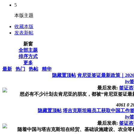
5
本版主题
收藏本版
发表新帖
新窗
全部主题
排序方式
更多
最新
热门
热帖
精华
隐藏置顶帖
肯尼亚签证最新政策｜202
by
最后发表:
签证咨
想必有不少计划去肯尼亚的朋友，都被“肯尼亚签证最新
4061
0
2
隐藏置顶帖
塔吉克斯坦籍员工获取中国工作
by
最后发表:
签证咨
随着中国与塔吉克斯坦在经贸、基础设施建设、农业等领