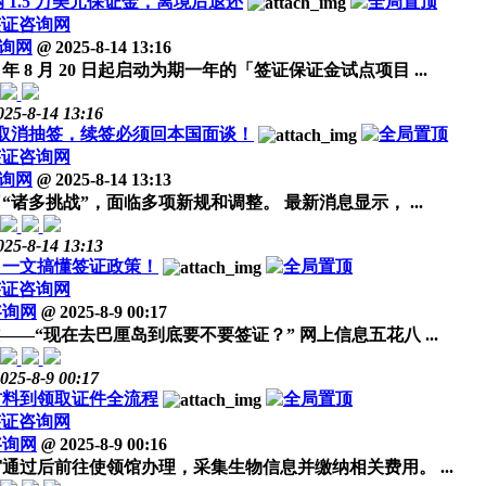
1.5 万美元保证金，离境后退还
签证咨询网
询网
@
2025-8-14 13:16
 8 月 20 日起启动为期一年的「签证保证金试点项目 ...
025-8-14 13:16
取消抽签，续签必须回本国面谈！
签证咨询网
询网
@
2025-8-14 13:13
诸多挑战”，面临多项新规和调整。 最新消息显示， ...
025-8-14 13:13
？一文搞懂签证政策！
签证咨询网
咨询网
@
2025-8-9 00:17
“现在去巴厘岛到底要不要签证？” 网上信息五花八 ...
025-8-9 00:17
材料到领取证件全流程
签证咨询网
咨询网
@
2025-8-9 00:16
过后前往使领馆办理，采集生物信息并缴纳相关费用。 ...